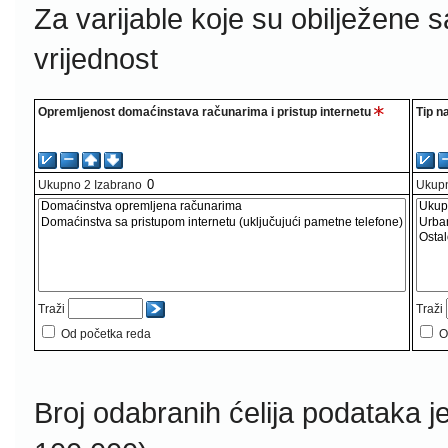
Za varijable koje su obilježene 
vrijednost
Opremljenost domaćinstava računarima i pristup internetu
Tip n
Ukupno
2
Izabrano
Ukup
Traži
Traži
Od početka reda
O
Broj odabranih ćelija podataka j