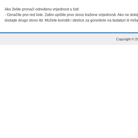
Ako želite pronaći određenu vrijednost u listi:

- Označite prvi red liste. Zatim upišite prvo slovo tražene vrijednosti. Ako ne dob
dodajte drugo slovo itd. Možete koristiti i strelice za gore/dole na tastaturi ili miš
Copyright © 20