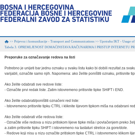
Prijevoz i komunikacije - Transport and Communications
Upotraba IKT - Usage of
>>
>>
Tabela 3. OPREMLJENOST DOMAĆINSTAVA RAČUNARIMA I PRISTUP INTERNETU P
Preporuke za označavanje redova na listi
Potrebno je unijeti bar jednu oznaku u svaku listu kako bi dobili rezultat za svaku 
varijabli, označite samo njih. Napomena: ako želite poništiti oznaku, pritisnite t
Ako želite odabrati sve redove liste:

- Označite prvi redak liste. Zatim istovremeno pritisnite tipke SHIFT i END.

Ako želite odabrati/poništiti označeni red liste:

- Istovremeno pritisnite tipku CTRL i kliknite lijevom tipkom miša na odabrani red.
Ako želite odabrati više redova liste:

- Označite više redova u nizu pritiskom lijeve tipke miša i povlačenjem preko željen
a zatim pritisnite tipku SHIFT i istovremeno na tastaturi strelice za gore/dole.

- Redove koji nisu u nizu označite pritiskom tipke CTRL i istovremeno klikom lije