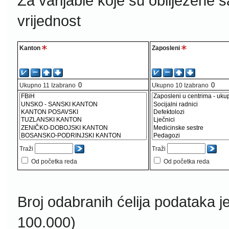
Za varijable koje su obilježene 
vrijednost
Kanton
Zaposleni
Ukupno
11
Izabrano
Ukupno
10
Izabrano
Traži
Traži
Od početka reda
Od početka reda
Broj odabranih ćelija podataka j
100.000)