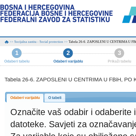
Socijalna zastita - Social protection
Tabela 26-6. ZAPOSLENI U CENTRIMA U 
>>
>>
1
2
3
Odaberi tabelu
Odaberi varijablu
Prikaži tabelu
Tabela 26-6. ZAPOSLENI U CENTRIMA U FBiH, P
Odaberi varijablu
O tabeli
Označite vaš odabir i odaberite
datoteke.
Savjeti za označavanj