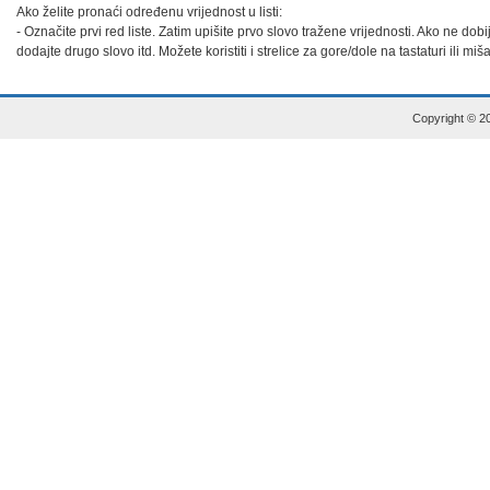
Ako želite pronaći određenu vrijednost u listi:

- Označite prvi red liste. Zatim upišite prvo slovo tražene vrijednosti. Ako ne dob
dodajte drugo slovo itd. Možete koristiti i strelice za gore/dole na tastaturi ili miš
Copyright © 20