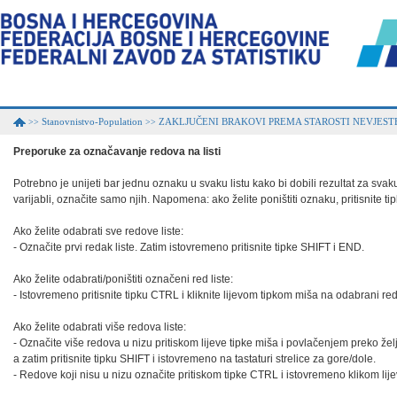
Stanovnistvo-Population
ZAKLJUČENI BRAKOVI PREMA STAROSTI NEVJEST
>>
>>
Preporuke za označavanje redova na listi
Potrebno je unijeti bar jednu oznaku u svaku listu kako bi dobili rezultat za svaku 
varijabli, označite samo njih. Napomena: ako želite poništiti oznaku, pritisnite t
Ako želite odabrati sve redove liste:

- Označite prvi redak liste. Zatim istovremeno pritisnite tipke SHIFT i END.

Ako želite odabrati/poništiti označeni red liste:

- Istovremeno pritisnite tipku CTRL i kliknite lijevom tipkom miša na odabrani red.
Ako želite odabrati više redova liste:

- Označite više redova u nizu pritiskom lijeve tipke miša i povlačenjem preko željen
a zatim pritisnite tipku SHIFT i istovremeno na tastaturi strelice za gore/dole.

- Redove koji nisu u nizu označite pritiskom tipke CTRL i istovremeno klikom lije