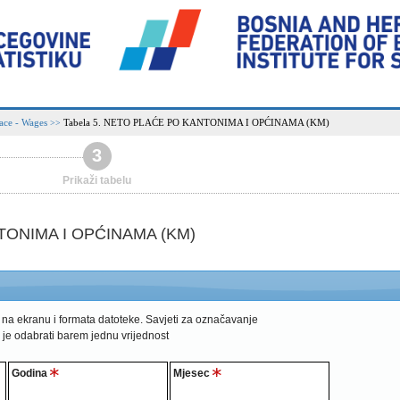
ace - Wages
Tabela 5. NETO PLAĆE PO KANTONIMA I OPĆINAMA (KM)
>>
3
Prikaži tabelu
TONIMA I OPĆINAMA (KM)
 na ekranu i formata datoteke.
Savjeti za označavanje
 je odabrati barem jednu vrijednost
Godina
Mjesec