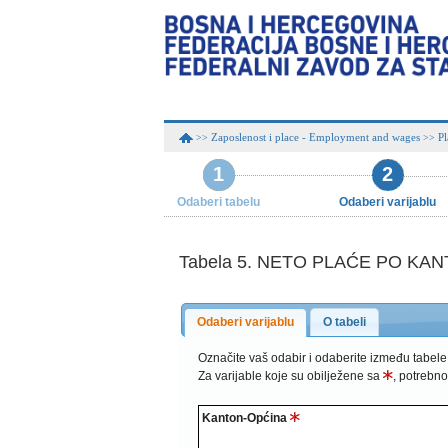
Zaposlenost i place - Employment and wages
Pl
>>
>>
1
2
Odaberi tabelu
Odaberi varijablu
Tabela 5. NETO PLAĆE PO KAN
Odaberi varijablu
O tabeli
Označite vaš odabir i odaberite između tabele
Za varijable koje su obilježene sa
, potrebno
Kanton-Općina