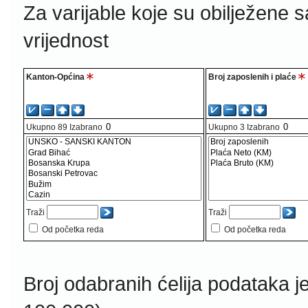
Za varijable koje su obilježene 
vrijednost
Kanton-Općina
Broj zaposlenih i plaće
Ukupno
89
Izabrano
Ukupno
3
Izabrano
Traži
Traži
Od početka reda
Od početka reda
Broj odabranih ćelija podataka j