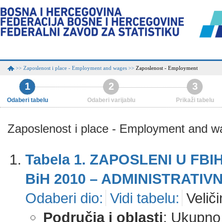
Zaposlenost i place - Employment and wages
Zaposlenost - Employment
>>
>>
1
2
3
Odaberi tabelu
Odaberi varijablu
Prikaži tabelu
Zaposlenost i place - Employment and 
Tabela 1. ZAPOSLENI U FB
BiH 2010 – ADMINISTRATIV
Odaberi dio:
Vidi tabelu:
Veliči
Područja i oblasti
: Ukupno 