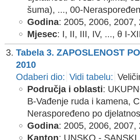
šuma), ..., 00-Neraspoređen
Godina
: 2005, 2006, 2007, 
Mjesec
: I, II, III, IV, ..., θ I-X
Tabela 3. ZAPOSLENOST P
2010
Odaberi dio:
Vidi tabelu:
Veliči
Područja i oblasti
: UKUPNO,
B-Vađenje ruda i kamena, C-P
Neraspoređeno po djelatnos
Godina
: 2005, 2006, 2007, 
Kanton
: UNSKO - SANSK