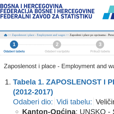
Zaposlenost i place - Employment and wages
Zaposleni i place po opcinama - Per
>>
>>
1
2
3
Odaberi tabelu
Odaberi varijablu
Prikaži tabelu
Zaposlenost i place - Employment and 
Tabela 1. ZAPOSLENOST I
(2012-2017)
Odaberi dio:
Vidi tabelu:
Veliči
Kanton-Općina
: UNSKO -