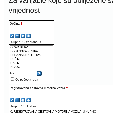
Za varijable koje su obilježene 
vrijednost
Općina
Ukupno
78
Izabrano
Traži
Od početka reda
Registrovana cestovna motorna vozila
Ukupno
145
Izabrano