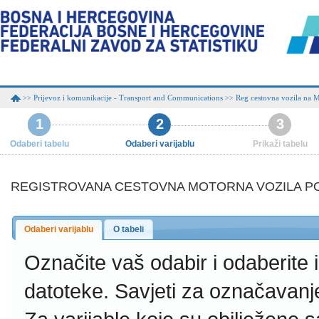
Prijevoz i komunikacije - Transport and Communications
Reg cestovna vozila na 
>>
>>
1
2
3
Odaberi tabelu
Odaberi varijablu
Prikaži tabelu
REGISTROVANA CESTOVNA MOTORNA VOZILA P
Odaberi varijablu
O tabeli
Označite vaš odabir i odaberite
datoteke.
Savjeti za označavanj